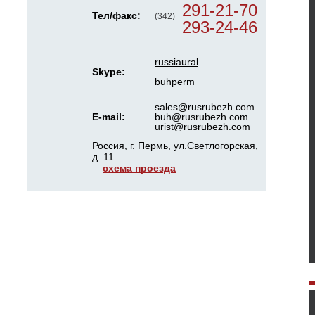
291-21-70
Тел/факс:
(342)
293-24-46
russiaural
Skype:
buhperm
sales@rusrubezh.com
E-mail:
buh@rusrubezh.com
urist@rusrubezh.com
Россия, г. Пермь, ул.Светлогорская,
д. 11
схема проезда