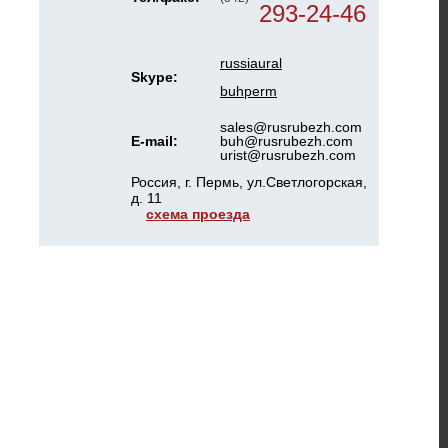
293-24-46
russiaural
Skype:
buhperm
sales@rusrubezh.com
E-mail:
buh@rusrubezh.com
urist@rusrubezh.com
Россия, г. Пермь, ул.Светлогорская,
д. 11
схема проезда